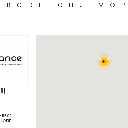
A
B
C
D
E
F
G
H
J
L
M
O
P
64
ir)
- BP 02
-LOIRE