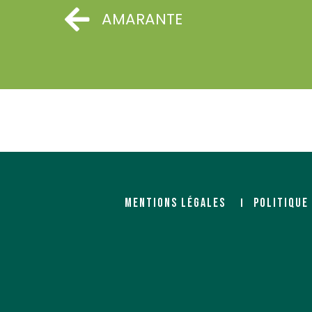
AMARANTE
CABD (Compagnie Atlantique
CARBON MARKET
des Bois et Dérivés)
Importateur
1 rue Jean Jaurès
Importateur
29200 Brest
8 rue David Oüalle
17000 LA ROCHELLE
https://www.carbonmark
http://cabd.fr/
MENTIONS LÉGALES
POLITIQUE