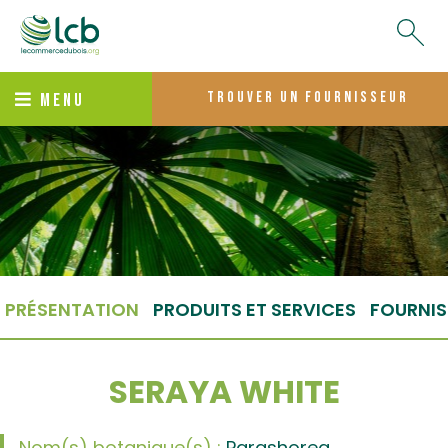
trouver un fournisseur
MENU
PRÉSENTATION
PRODUITS ET SERVICES
FOURNIS
SERAYA WHITE
Nom(s) botanique(s) :
Parashorea