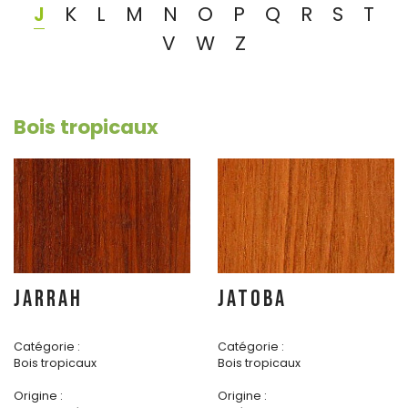
J
K
L
M
N
O
P
Q
R
S
T
V
W
Z
Bois tropicaux
JARRAH
JATOBA
Catégorie :
Catégorie :
Bois tropicaux
Bois tropicaux
Origine :
Origine :