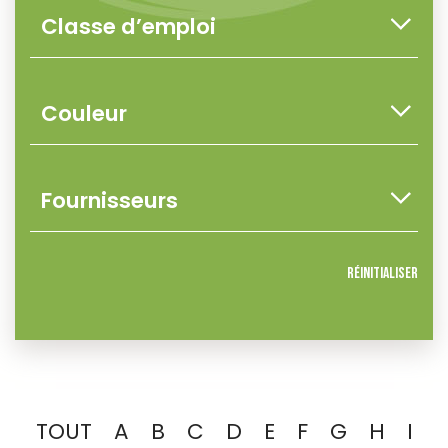
Réinitialiser
TOUT
A
B
C
D
E
F
G
H
I