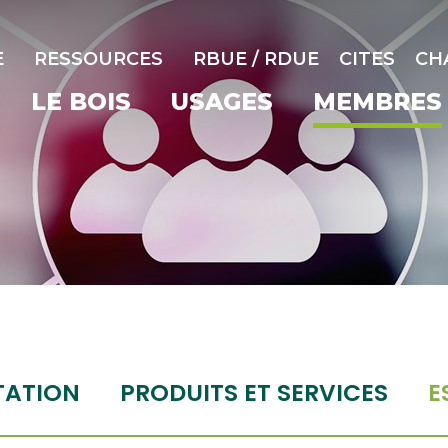
E
RESSOURCES
RBUE / RDUE
CITES
CH
LE BOIS
USAGES
MEMBRES
TATION
PRODUITS ET SERVICES
E