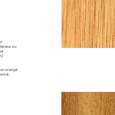
A
i :
ntérieur ou
que
n)
run orangé
foncé.