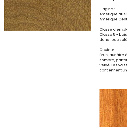
Origine :
Amérique du S
Amérique Cent
Classe d’emplo
Classe 5 - bo
dans l’eau sal
Couleur :
Brun jaunâtre à
sombre, parfoi
veiné. Les vai
contiennent un