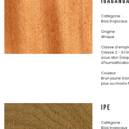
IGAGANG
Catégorie :
Bois tropicaux
Origine :
Afrique
Classe d’emplo
Classe 2 - à l'i
sous abri (ris
d'humidificatio
Couleur :
Brun jaune à b
plus ou moins 
IPE
Catégorie :
Bois tropicaux