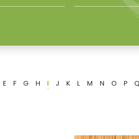
E
F
G
H
I
J
K
L
M
N
O
P