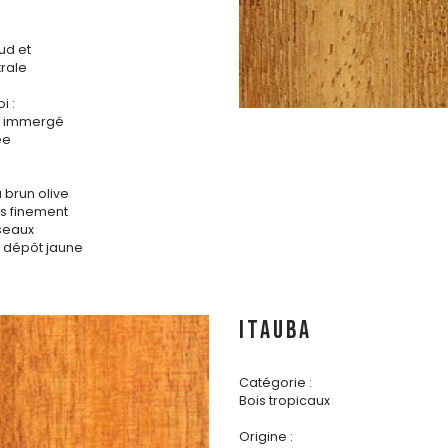
ud et
rale
i :
is immergé
ée
 brun olive
s finement
sseaux
 dépôt jaune
ITAUBA
Catégorie :
Bois tropicaux
Origine :