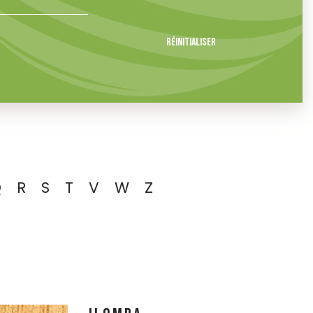
Réinitialiser
Q
R
S
T
V
W
Z