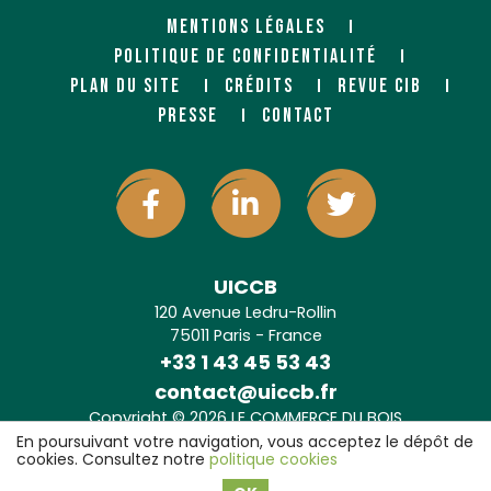
MENTIONS LÉGALES
POLITIQUE DE CONFIDENTIALITÉ
PLAN DU SITE
CRÉDITS
REVUE CIB
PRESSE
CONTACT
UICCB
120 Avenue Ledru-Rollin
75011 Paris - France
+33 1 43 45 53 43
contact@uiccb.fr
Copyright © 2026 LE COMMERCE DU BOIS
Agence web Paris
: 6LAB
En poursuivant votre navigation, vous acceptez le dépôt de
cookies. Consultez notre
politique cookies