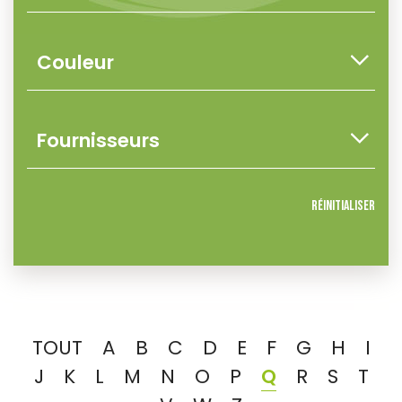
Réinitialiser
TOUT
A
B
C
D
E
F
G
H
I
J
K
L
M
N
O
P
Q
R
S
T