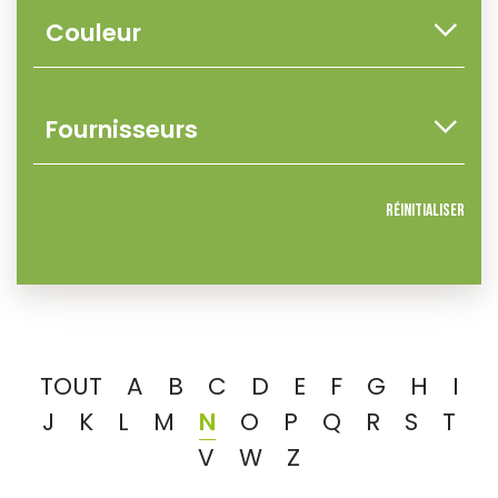
Réinitialiser
TOUT
A
B
C
D
E
F
G
H
I
J
K
L
M
N
O
P
Q
R
S
T
V
W
Z