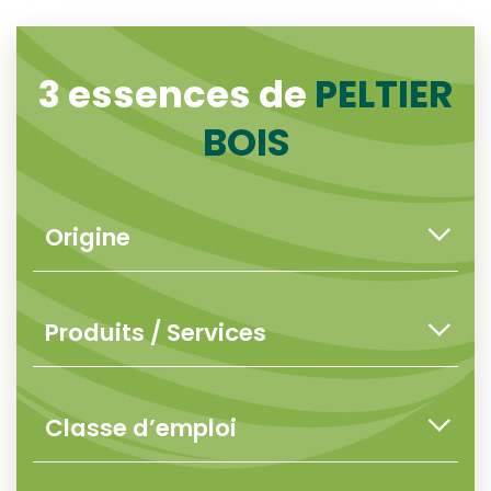
3 essences de
PELTIER
BOIS