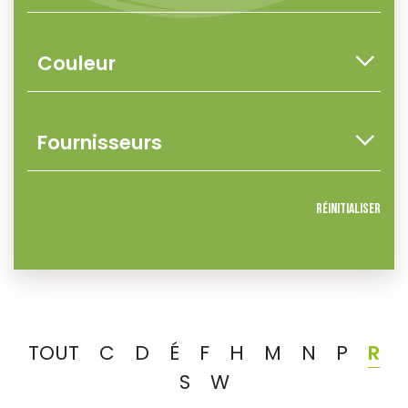
Réinitialiser
TOUT
C
D
É
F
H
M
N
P
R
S
W