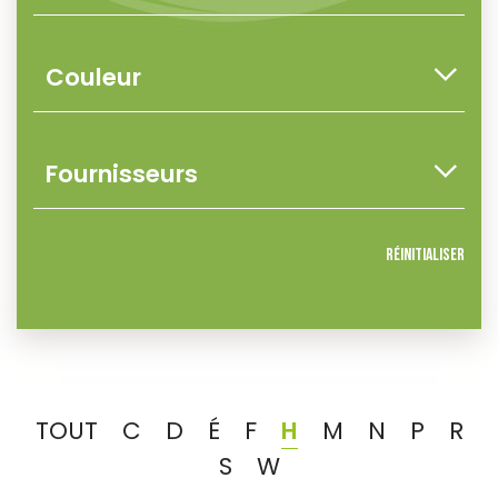
Réinitialiser
TOUT
C
D
É
F
H
M
N
P
R
S
W