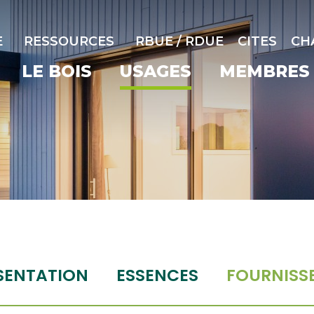
E
RESSOURCES
RBUE / RDUE
CITES
CH
LE BOIS
USAGES
MEMBRES
SENTATION
ESSENCES
FOURNISS