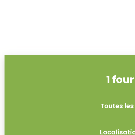
1
four