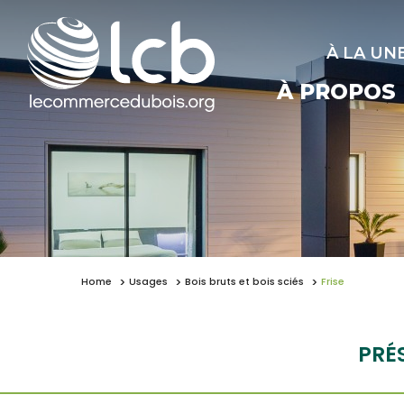
À LA UN
À PROPOS
Home
Usages
Bois bruts et bois sciés
Frise
PRÉ