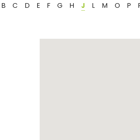
B
C
D
E
F
G
H
J
L
M
O
P