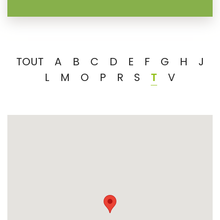
TOUT
A
B
C
D
E
F
G
H
J
L
M
O
P
R
S
T
V