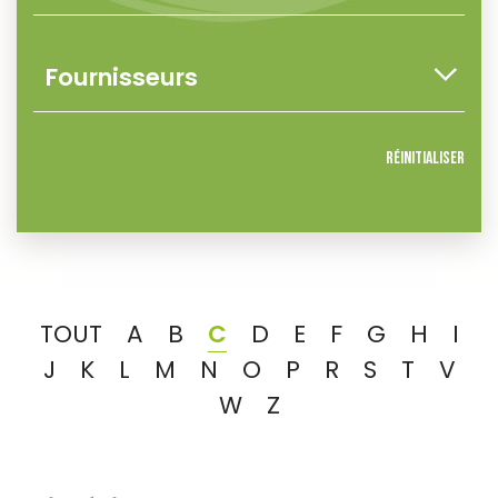
Réinitialiser
TOUT
A
B
C
D
E
F
G
H
I
J
K
L
M
N
O
P
R
S
T
V
W
Z