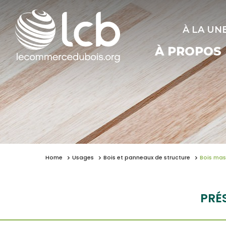
À LA UN
À PROPOS
Home
Usages
Bois et panneaux de structure
Bois mas
PRÉ