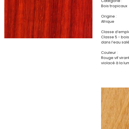
Catégorie :
Bois tropicaux
Origine :
Afrique
Classe d’emplo
Classe 5 - bo
dans l’eau sal
Couleur :
Rouge vif viran
violacé à la lu