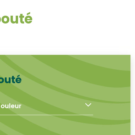
bouté
outé