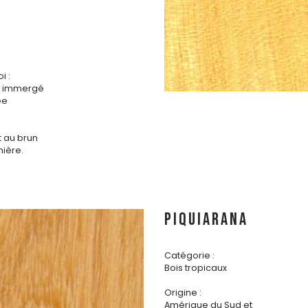
i :
is immergé
ée
t au brun
mière.
PIQUIARANA
Catégorie :
Bois tropicaux
Origine :
Amérique du Sud et