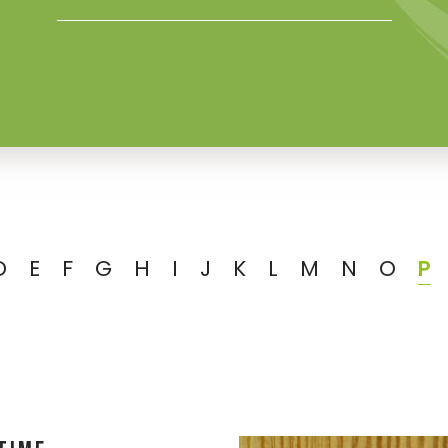
D
E
F
G
H
I
J
K
L
M
N
O
P