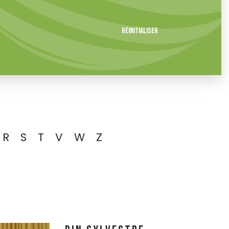
Réinitialiser
R
S
T
V
W
Z