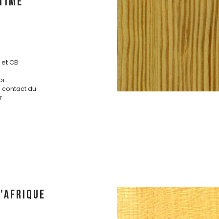
TIME
et CEI
i :
s contact du
r
'AFRIQUE