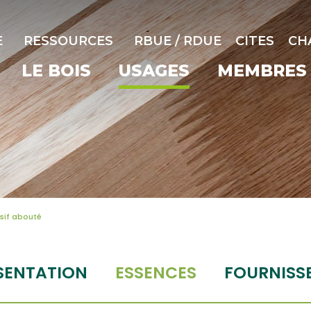
E
RESSOURCES
RBUE / RDUE
CITES
CH
LE BOIS
USAGES
MEMBRES
sif abouté
SENTATION
ESSENCES
FOURNISS