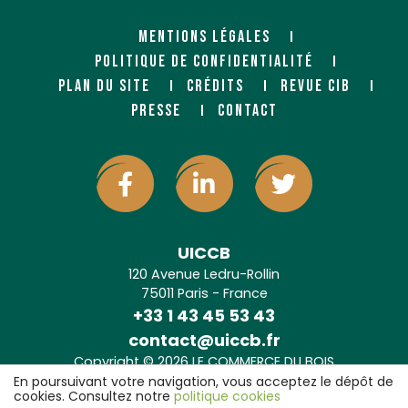
MENTIONS LÉGALES
POLITIQUE DE CONFIDENTIALITÉ
PLAN DU SITE
CRÉDITS
REVUE CIB
PRESSE
CONTACT
UICCB
120 Avenue Ledru-Rollin
75011 Paris - France
+33 1 43 45 53 43
contact@uiccb.fr
Copyright © 2026 LE COMMERCE DU BOIS
Agence web Paris
: 6LAB
En poursuivant votre navigation, vous acceptez le dépôt de
cookies. Consultez notre
politique cookies