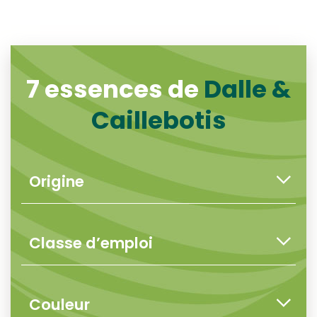
7 essences de
Dalle &
Caillebotis