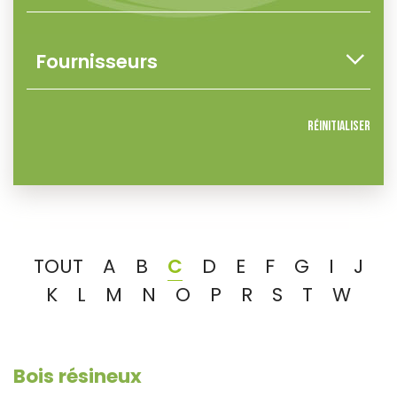
Réinitialiser
TOUT
A
B
C
D
E
F
G
I
J
K
L
M
N
O
P
R
S
T
W
Bois résineux