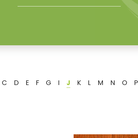
C
D
E
F
G
I
J
K
L
M
N
O
P