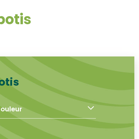
botis
otis