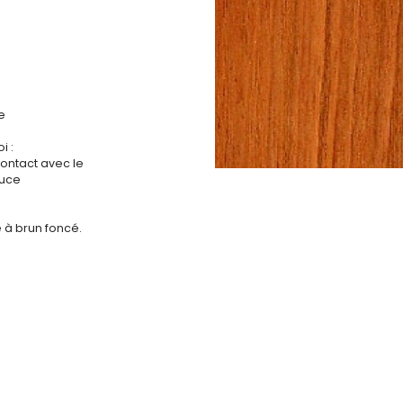
e
i :
contact avec le
ouce
 à brun foncé.