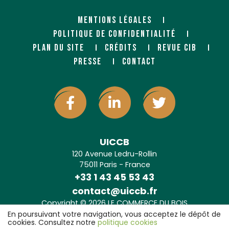
MENTIONS LÉGALES
POLITIQUE DE CONFIDENTIALITÉ
PLAN DU SITE
CRÉDITS
REVUE CIB
PRESSE
CONTACT
UICCB
120 Avenue Ledru-Rollin
75011 Paris - France
+33 1 43 45 53 43
contact@uiccb.fr
Copyright © 2026 LE COMMERCE DU BOIS
Agence web Paris
: 6LAB
En poursuivant votre navigation, vous acceptez le dépôt de
cookies. Consultez notre
politique cookies