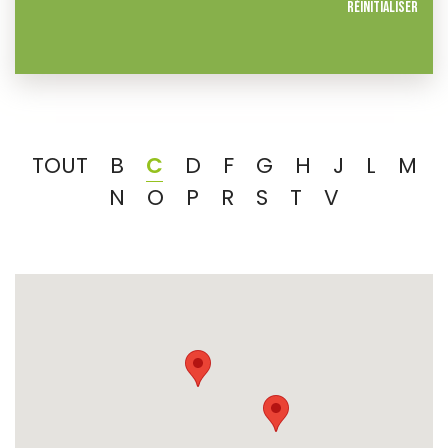
Réinitialiser
TOUT
B
C
D
F
G
H
J
L
M
N
O
P
R
S
T
V