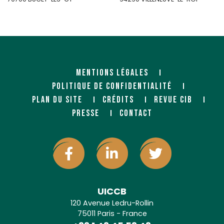
http://charpillet.com/
MENTIONS LÉGALES
POLITIQUE DE CONFIDENTIALITÉ
PLAN DU SITE
CRÉDITS
REVUE CIB
PRESSE
CONTACT
CIBM
CTB - CENTRALE
TOULOUSAINE DES BOIS -
Importateur
ZI Les Gambergères
(GEDIBOIS)
651 Chemin de Savoyan
38540 HEYRIEUX
Négociant
,
Importateur
2 bis route de Pibrac
https://www.cibm-bois.com
31490 LEGUEVIN
UICCB
http://www.boisctb.fr/
120 Avenue Ledru-Rollin
75011 Paris - France