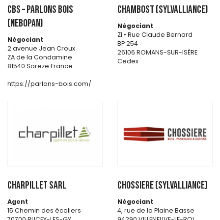
CBS – PARLONS BOIS
CHAMBOST (SYLVALLIANCE)
(NEBOPAN)
Négociant
Zl • Rue Claude Bernard
Négociant
BP 254
2 avenue Jean Croux
26106 ROMANS-SUR-ISÈRE
ZA de la Condamine
Cedex
81540 Soreze France
https://parlons-bois.com/
CHARPILLET SARL
CHOSSIERE (SYLVALLIANCE)
Agent
Négociant
15 Chemin des écoliers
4, rue de la Plaine Basse
70700 BUCEY-LES-GY
94290 VILLENEUVE-LE-ROI