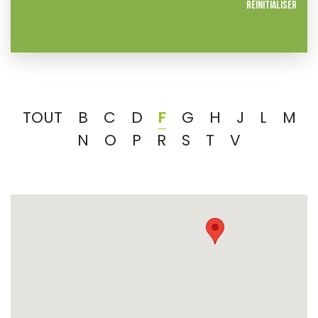
Réinitialiser
TOUT
B
C
D
F
G
H
J
L
M
N
O
P
R
S
T
V