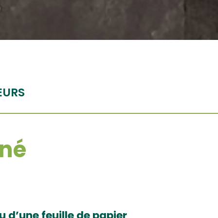
EURS
né
d’une feuille de papier