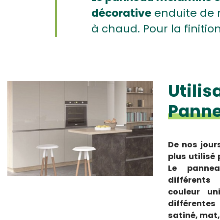
décorative
enduite de 
à chaud. Pour la finiti
Utilis
Pann
De nos jour
plus utilisé
Le pannea
différents
couleur un
différentes
satiné, mat, 