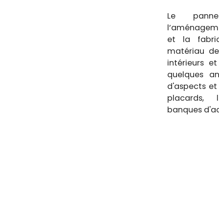
Le pann
l’aménagemen
et la fabr
matériau de 
intérieurs e
quelques a
d'aspects et
placards, 
banques d'acc