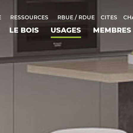
E
RESSOURCES
RBUE / RDUE
CITES
CH
LE BOIS
USAGES
MEMBRES