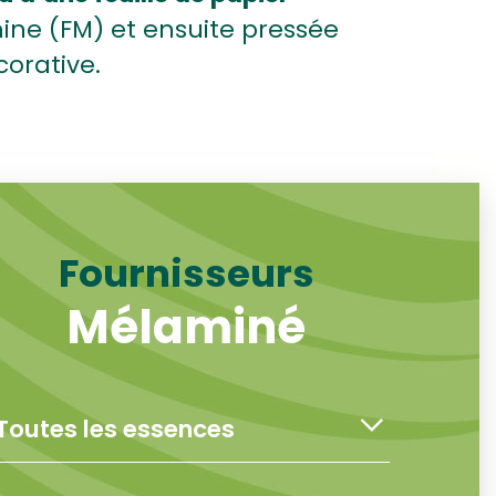
ne (FM) et ensuite pressée
corative.
Fournisseurs
Mélaminé