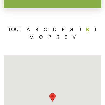
TOUT
A
B
C
D
F
G
J
K
L
M
O
P
R
S
V