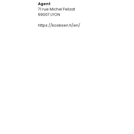
Agent
71 rue Michel Felizat
69007 LYON
https://koskisen.fi/en/