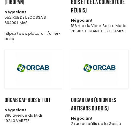
(FIBOPAN)
Bois et de la Couverture
Réunis)
Négociant
552 RUE DE L'ECOSSAIS
Négociant
69400 LIMAS
186 rue du Vieux Sainte Marie
76190 STE MARIE DES CHAMPS
https://www.plattard.fr/ollier-
bois/
ORCAB CAP BOIS & TOIT
ORCAB UAB (Union des
artisans du bois)
Négociant
380 avenue du Midi
Négociant
19240 VARETZ
2 rue du pâtis de la Gasse
Zone Artipôle CS 20015