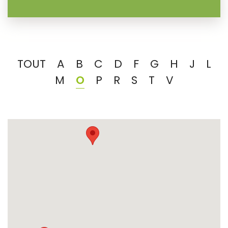
TOUT
A
B
C
D
F
G
H
J
L
M
O
P
R
S
T
V