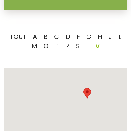
TOUT
A
B
C
D
F
G
H
J
L
M
O
P
R
S
T
V