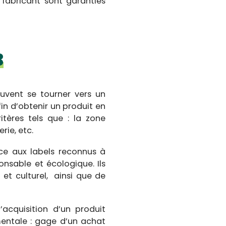
e fabricant sont garanties
B
peuvent se tourner vers un
in d’obtenir un produit en
itères tels que : la zone
rie, etc.
ce aux labels reconnus à
onsable et écologique. Ils
t culturel, ainsi que de
cquisition d’un produit
entale : gage d’un achat