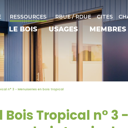
E
RESSOURCES
RBUE / RDUE
CITES
CH
LE BOIS
USAGES
MEMBRES
ical n° 3 - Menuiseries en bois tropical
 Bois Tropical n° 3