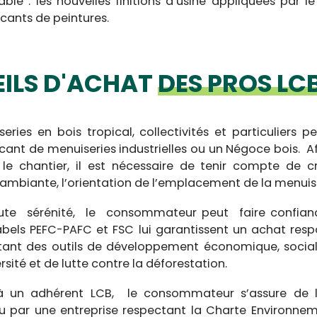
able : les nouvelles finitions d’usine appliquées par l
icants de peintures.
EILS D'ACHAT
DES PROS LC
ries en bois tropical, collectivités et particuliers 
ant de menuiseries industrielles ou un Négoce bois. Af
e chantier, il est nécessaire de tenir compte de cr
 ambiante, l’orientation de l’emplacement de la menuise
toute sérénité, le consommateur peut faire confian
-labels PEFC-PAFC et FSC lui garantissent un achat resp
nt des outils de développement économique, social e
rsité et de lutte contre la déforestation.
à un adhérent LCB, le consommateur s’assure de l’a
u par une entreprise respectant la Charte Environnem