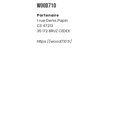
WOOD710
Partenaire
1 rue Denis Papin
CS 47213
35 172 BRUZ CEDEX
https://wood710.fr/