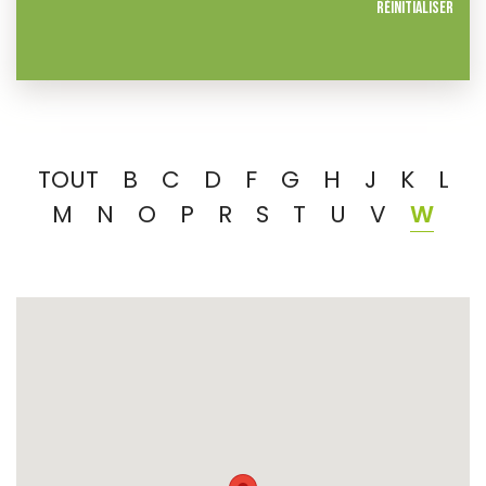
Réinitialiser
TOUT
B
C
D
F
G
H
J
K
L
M
N
O
P
R
S
T
U
V
W