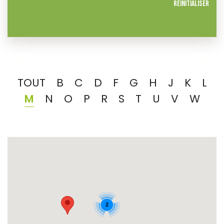
Réinitialiser
TOUT
B
C
D
F
G
H
J
K
L
M
N
O
P
R
S
T
U
V
W
2