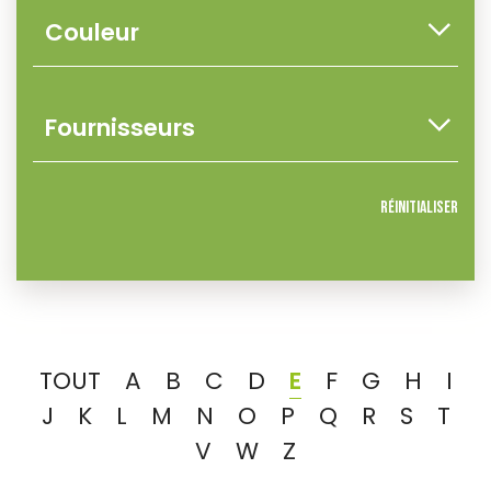
Réinitialiser
TOUT
A
B
C
D
E
F
G
H
I
J
K
L
M
N
O
P
Q
R
S
T
V
W
Z