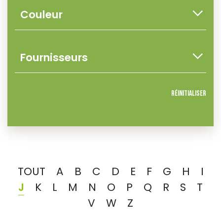
Réinitialiser
TOUT
A
B
C
D
E
F
G
H
I
J
K
L
M
N
O
P
Q
R
S
T
V
W
Z