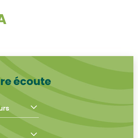
A
tre écoute