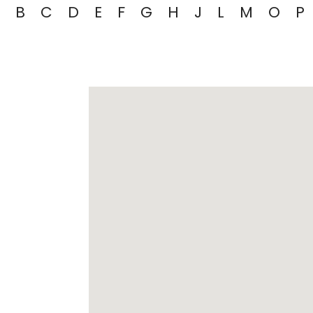
B
C
D
E
F
G
H
J
L
M
O
P