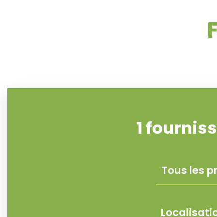
1
fourniss