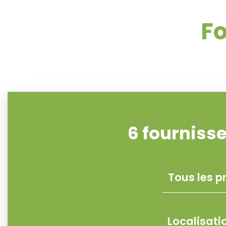
F
6
fourniss