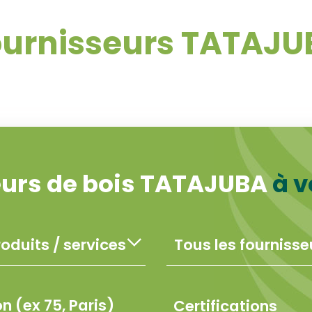
ournisseurs TATAJU
eurs de bois TATAJUBA
à v
Certifications