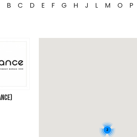
B
C
D
E
F
G
H
J
L
M
O
P
ANCE)
2