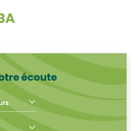
BA
otre écoute