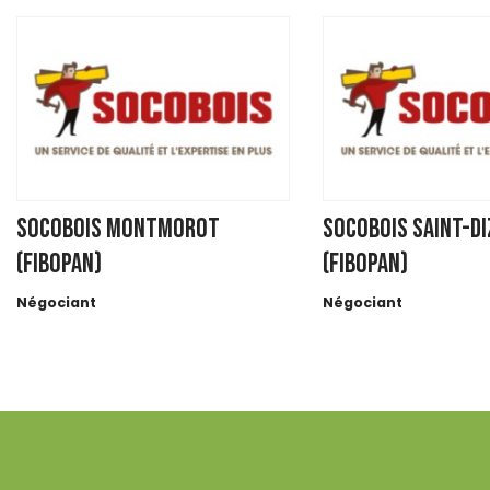
SOCOBOIS MONTMOROT
SOCOBOIS SAINT-DI
(FIBOPAN)
(FIBOPAN)
Négociant
Négociant
31 AVENUE MAILLOT
25 rue Malgras
BP 163
52100 SAINT DIZIER
39570 MONTMOROT
https://www.socobois.fr
https://www.socobois.fr/