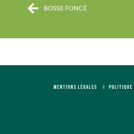
BOSSE FONCÉ
SONNIER BOIS (SYLVALLIANCE)
SYLVACO (Groupe 
Négociant
Importateur
ZAC des Justices
21, rue de la gare
38150 SALAISE-SUR-SANNE
CS 60001
17330 LOULAY
http://www.sonnier.fr/
https://www.malvaux.c
MENTIONS LÉGALES
POLITIQUE