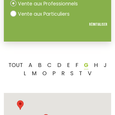
Vente aux Professionnels
Vente aux Particuliers
Réinitialiser
TOUT
A
B
C
D
E
F
G
H
J
L
M
O
P
R
S
T
V