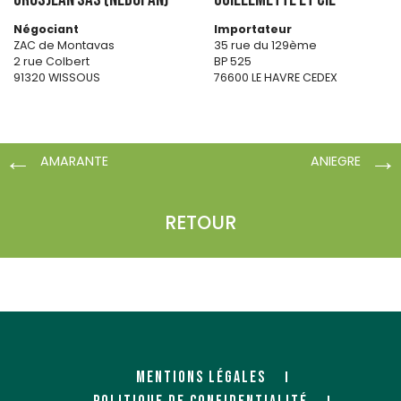
Négociant
Importateur
ZAC de Montavas
35 rue du 129ème
2 rue Colbert
BP 525
91320 WISSOUS
76600 LE HAVRE CEDEX
http://www.grosjean-bois.co
https://www.guillemette-bois.
m/
com/
AMARANTE
ANIEGRE
RETOUR
MENTIONS LÉGALES