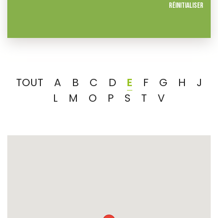
Réinitialiser
TOUT
A
B
C
D
E
F
G
H
J
L
M
O
P
S
T
V