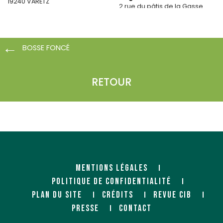
19240 VARETZ
2 rue du pâtis de la Gasse
Zone Artipôle CS 20015
85280 LA FERRIERE
BOSSE FONCÉ
RETOUR
MENTIONS LÉGALES
POLITIQUE DE CONFIDENTIALITÉ
PLAN DU SITE
CRÉDITS
REVUE CIB
PRESSE
CONTACT