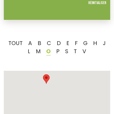
Réinitialiser
TOUT
A
B
C
D
E
F
G
H
J
L
M
O
P
S
T
V