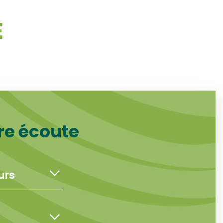
E
re écoute