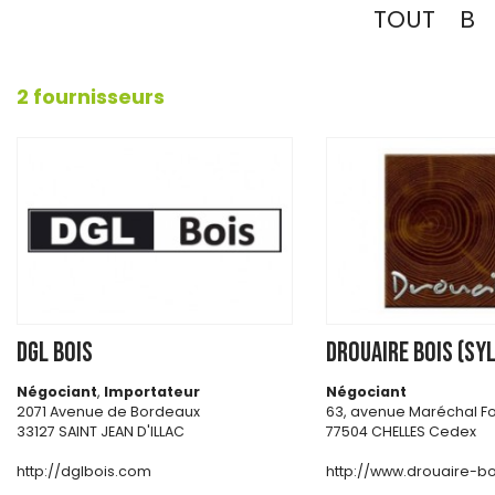
TOUT
B
2 fournisseurs
DGL BOIS
DROUAIRE BOIS (SY
Négociant
,
Importateur
Négociant
2071 Avenue de Bordeaux
63, avenue Maréchal Fo
33127 SAINT JEAN D'ILLAC
77504 CHELLES Cedex
http://dglbois.com
http://www.drouaire-b