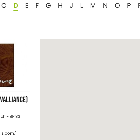
C
D
E
F
G
H
J
L
M
N
O
P
LVALLIANCE)
ch - BP 83
ois.com/