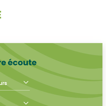
E
re écoute