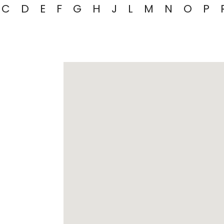
C
D
E
F
G
H
J
L
M
N
O
P