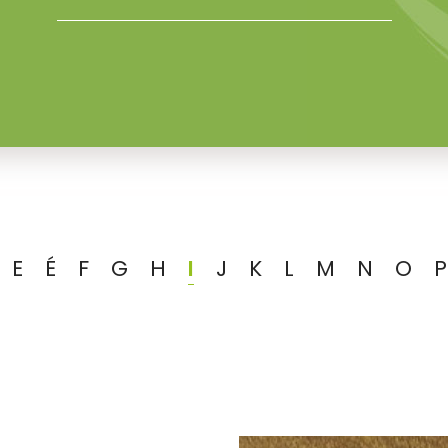
E
É
F
G
H
I
J
K
L
M
N
O
P