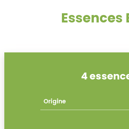
Essences 
4 essenc