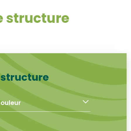
 structure
 structure