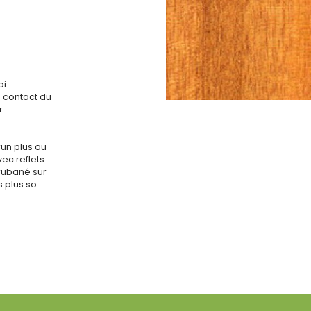
i :
s contact du
r
run plus ou
ec reflets
rubané sur
s plus so