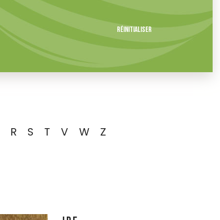
Réinitialiser
R
S
T
V
W
Z