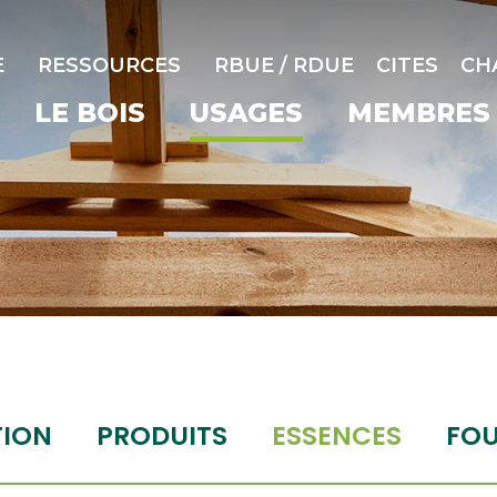
E
RESSOURCES
RBUE / RDUE
CITES
CH
LE BOIS
USAGES
MEMBRES
TION
PRODUITS
ESSENCES
FOU