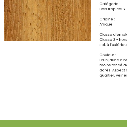
Catégorie :
Bois tropicaux
Origine :
Afrique
Classe d’emplo
Classe 3 - hor
sol, à l'extérieu
Couleur :
Brun jaune à b
moins foncé av
dorés. Aspect 
quartier, veine