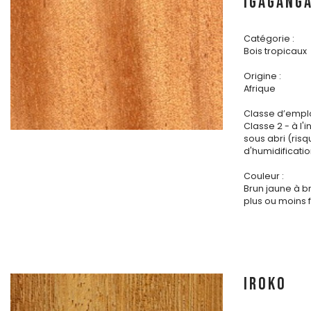
IGAGANG
Catégorie :
Bois tropicaux
Origine :
Afrique
Classe d’emplo
Classe 2 - à l'i
sous abri (ris
d'humidificatio
Couleur :
Brun jaune à b
plus ou moins 
IROKO