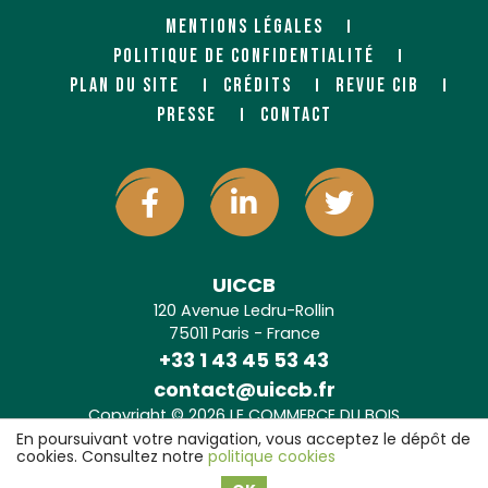
MENTIONS LÉGALES
POLITIQUE DE CONFIDENTIALITÉ
PLAN DU SITE
CRÉDITS
REVUE CIB
PRESSE
CONTACT
UICCB
120 Avenue Ledru-Rollin
75011 Paris - France
+33 1 43 45 53 43
contact@uiccb.fr
Copyright © 2026 LE COMMERCE DU BOIS
Agence web Paris
: 6LAB
En poursuivant votre navigation, vous acceptez le dépôt de
cookies. Consultez notre
politique cookies