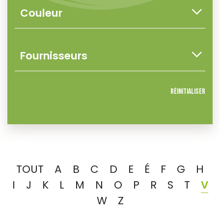
Réinitialiser
TOUT
A
B
C
D
E
É
F
G
H
I
J
K
L
M
N
O
P
R
S
T
V
W
Z