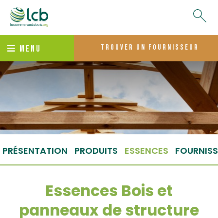
trouver un fournisseur
MENU
PRÉSENTATION
PRODUITS
ESSENCES
FOURNISS
Essences Bois et
panneaux de structure