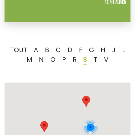
Réinitialiser
TOUT
A
B
C
D
F
G
H
J
L
M
N
O
P
R
S
T
V
2