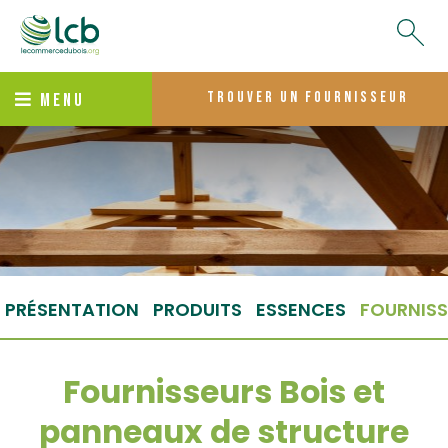
trouver un fournisseur
MENU
PRÉSENTATION
PRODUITS
ESSENCES
FOURNISS
Fournisseurs Bois et
panneaux de structure