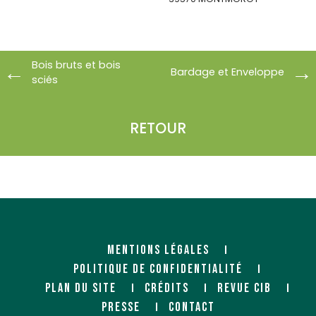
https://www.socobois.fr/
Bois bruts et bois
Bardage et Enveloppe
sciés
RETOUR
SOCOBOIS SAINT-DIZIER
SONNIER BOIS
(FIBOPAN)
(SYLVALLIANCE)
Négociant
Négociant
25 rue Malgras
ZAC des Justices
52100 SAINT DIZIER
38150 SALAISE-SUR-SANNE
MENTIONS LÉGALES
https://www.socobois.fr/
http://www.sonnier.fr/
POLITIQUE DE CONFIDENTIALITÉ
PLAN DU SITE
CRÉDITS
REVUE CIB
PRESSE
CONTACT