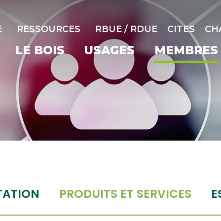
E
RESSOURCES
RBUE / RDUE
CITES
CH
LE BOIS
USAGES
MEMBRES
TATION
PRODUITS ET SERVICES
E