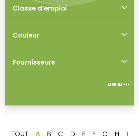
Réinitialiser
TOUT
A
B
C
D
E
F
G
H
I