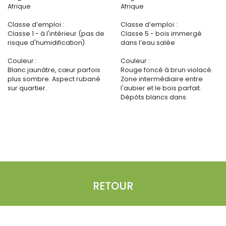
Afrique
Afrique
Classe d’emploi :
Classe d’emploi :
Classe 1 - à l'intérieur (pas de
Classe 5 - bois immergé
risque d'humidification)
dans l’eau salée
Couleur :
Couleur :
Blanc jaunâtre, cœur parfois
Rouge foncé à brun violacé.
plus sombre. Aspect rubané
Zone intermédiaire entre
sur quartier.
l'aubier et le bois parfait.
Dépôts blancs dans
RETOUR