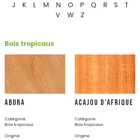
J
K
L
M
N
O
P
Q
R
S
T
V
W
Z
Bois tropicaux
ABURA
ACAJOU D'AFRIQUE
Catégorie :
Catégorie :
Bois tropicaux
Bois tropicaux
Origine :
Origine :