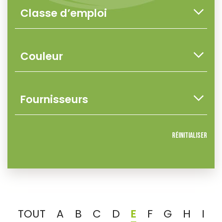
Réinitialiser
TOUT
A
B
C
D
E
F
G
H
I