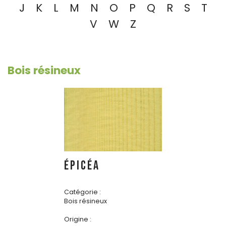
J
K
L
M
N
O
P
Q
R
S
T
V
W
Z
Bois résineux
ÉPICÉA
Catégorie :
Bois résineux
Origine :