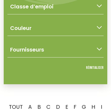
Réinitialiser
TOUT
A
B
C
D
E
F
G
H
I