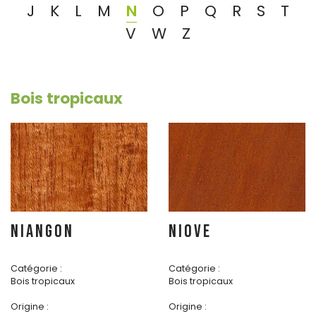
J
K
L
M
N
O
P
Q
R
S
T
V
W
Z
Bois tropicaux
NIANGON
NIOVE
Catégorie :
Catégorie :
Bois tropicaux
Bois tropicaux
Origine :
Origine :