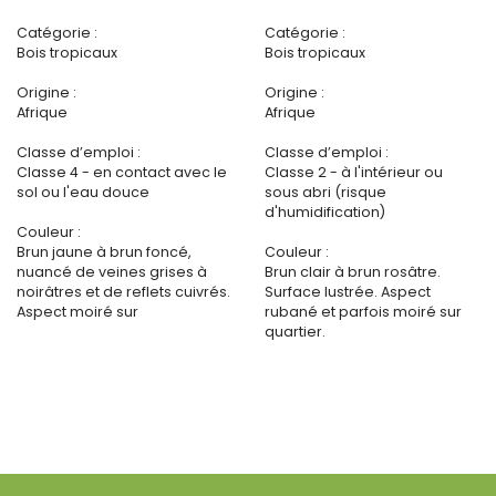
Catégorie :
Catégorie :
Bois tropicaux
Bois tropicaux
Origine :
Origine :
Afrique
Afrique
Classe d’emploi :
Classe d’emploi :
Classe 4 - en contact avec le
Classe 2 - à l'intérieur ou
sol ou l'eau douce
sous abri (risque
d'humidification)
Couleur :
Brun jaune à brun foncé,
Couleur :
nuancé de veines grises à
Brun clair à brun rosâtre.
noirâtres et de reflets cuivrés.
Surface lustrée. Aspect
Aspect moiré sur
rubané et parfois moiré sur
quartier.