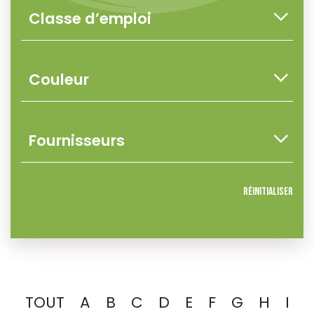
Réinitialiser
TOUT
A
B
C
D
E
F
G
H
I