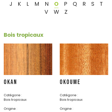
J
K
L
M
N
O
P
Q
R
S
T
V
W
Z
Bois tropicaux
OKAN
OKOUME
Catégorie :
Catégorie :
Bois tropicaux
Bois tropicaux
Origine :
Origine :