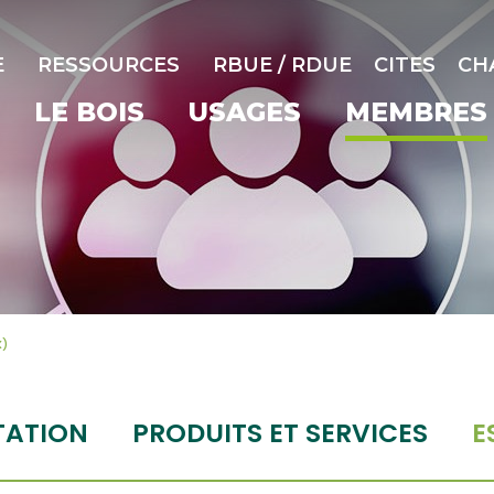
E
RESSOURCES
RBUE / RDUE
CITES
CH
LE BOIS
USAGES
MEMBRES
X)
TATION
PRODUITS ET SERVICES
E