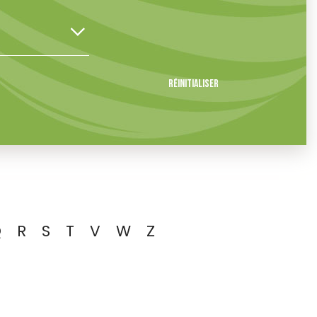
Réinitialiser
Q
R
S
T
V
W
Z