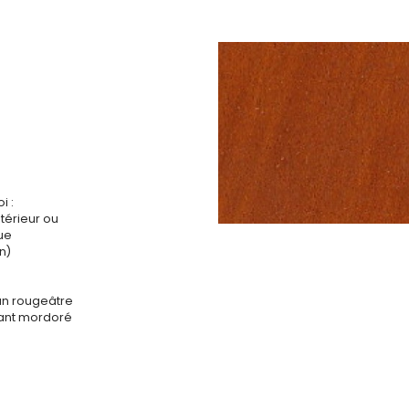
i :
ntérieur ou
que
n)
un rougeâtre
ant mordoré