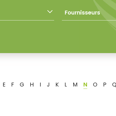
E
F
G
H
I
J
K
L
M
N
O
P