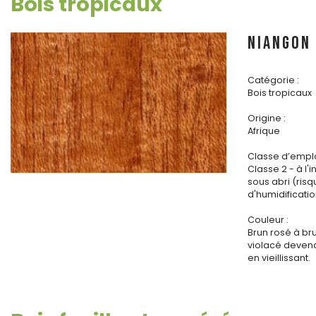
Bois tropicaux
NIANGON
Catégorie :
Bois tropicaux
Origine :
Afrique
Classe d’emplo
Classe 2 - à l'i
sous abri (ris
d'humidificatio
Couleur :
Brun rosé à br
violacé deven
en vieillissant.