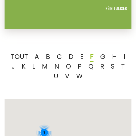
Réinitialiser
TOUT
A
B
C
D
E
F
G
H
I
J
K
L
M
N
O
P
Q
R
S
T
U
V
W
9