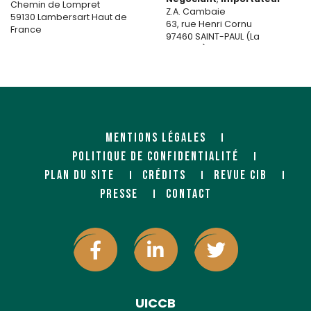
Chemin de Lompret
Z.A. Cambaie
59130 Lambersart Haut de
63, rue Henri Cornu
France
97460 SAINT-PAUL (La
Réunion)
https://www.felixdistribution.c
om/fr-FR
https://www.fibres.re/
MENTIONS LÉGALES
POLITIQUE DE CONFIDENTIALITÉ
PLAN DU SITE
CRÉDITS
REVUE CIB
PRESSE
CONTACT
FOREST MAINE CAEN
FOREST MAINE FECAMP
Importateur
Importateur
Rue du Canal
Chemin des Moulins de
Zone portuaire
Briqueville
14550 BLAINVILLE SUR ORME
76400 Fécamp
UICCB
https://www.forestmaine.com
https://www.forestmaine.com