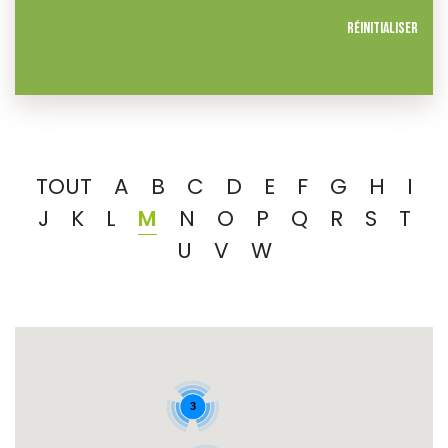
Réinitialiser
TOUT
A
B
C
D
E
F
G
H
I
J
K
L
M
N
O
P
Q
R
S
T
U
V
W
3