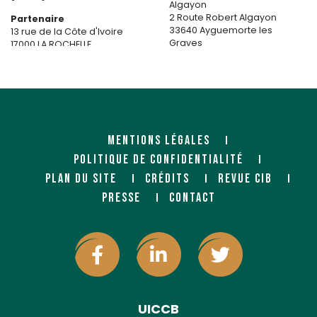
Algayon
2 Route Robert Algayon
Partenaire
33640 Ayguemorte les
13 rue de la Côte d'Ivoire
Graves
17000 LA ROCHELLE
https://www.masquelack.com
https://maritimekuhn.com/
MENTIONS LÉGALES
POLITIQUE DE CONFIDENTIALITÉ
PLAN DU SITE
CRÉDITS
REVUE CIB
PRESSE
CONTACT
MASSON BOIS ET MATERIAUX
MAURIS BOIS ARGONAY
FOUGERAIS (SYLVALLIANCE)
(FIBOPAN)
Négociant
Négociant
69, rue de Bretagne
Route de Gruyere
35133 BEAUCÉ
74370 ARGONAY
UICCB
https://www.mauris.fr/