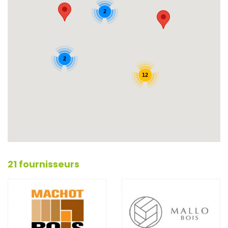
2
2
12
21 fournisseurs