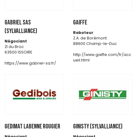
GABRIEL SAS
GAIFFE
(SYLVALLIANCE)
Raboteur
Z.A. de Borémont
Négociant
88600 Champ-le-Duc
ZI du Broc
63500 ISSOIRE
http://www.gaiffe.com/fr/acc
ueil.html
https://www.gabriel-sa.fr/
GEDIMAT LABENNE ROUGIER
GINISTY (SYLVALLIANCE)
Négociant
Négociant