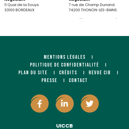
11 Quai de la Souys
7 rue de Champ Dunand
33100 BORDEAUX
74200 THONON-LES-BAINS
https://www.ginistybois.fr/
MENTIONS LÉGALES
POLITIQUE DE CONFIDENTIALITÉ
PLAN DU SITE
CRÉDITS
REVUE CIB
GIPP 81 - (GEDIBOIS)
GRAND PORT MARITIME DE
PRESSE
CONTACT
BORDEAUX
Négociant
2 rue Antoine Lavoisier
Partenaire
Z.I. Albi St Juery
152 quai de Bacalan
81000 ALBI
CS 41 320
33082 BORDEAUX CEDEX
https://www.bordeaux-port.f
UICCB
r/