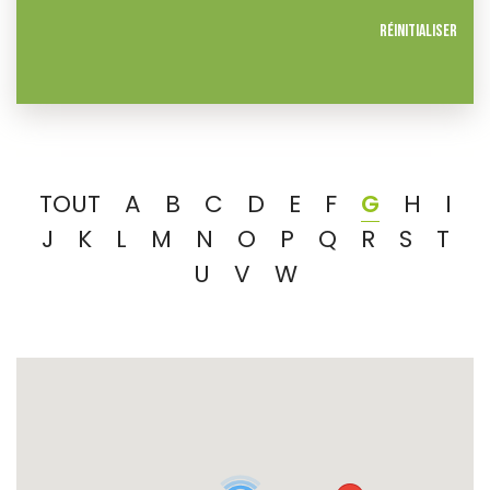
Réinitialiser
TOUT
A
B
C
D
E
F
G
H
I
J
K
L
M
N
O
P
Q
R
S
T
U
V
W