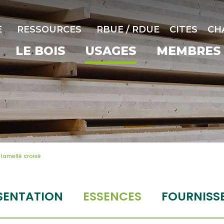
E
RESSOURCES
RBUE / RDUE
CITES
CH
LE BOIS
USAGES
MEMBRES
lamellé croisé
SENTATION
ESSENCES
FOURNISS