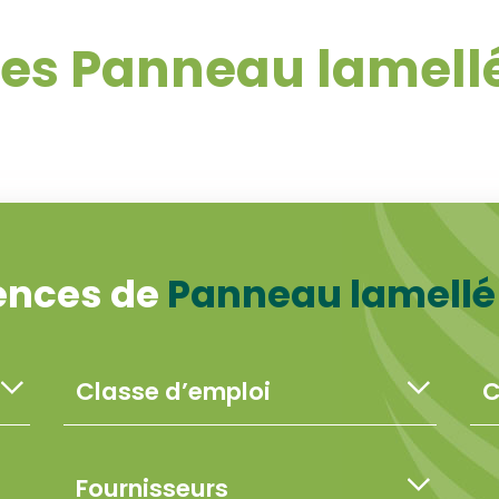
es Panneau lamellé
ences de
Panneau lamellé