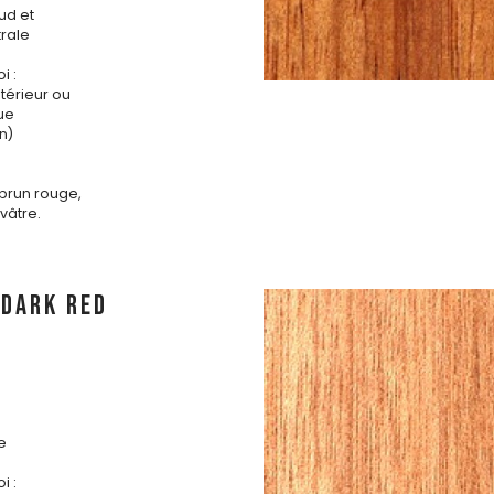
ud et
rale
i :
ntérieur ou
que
n)
 brun rouge,
ivâtre.
 DARK RED
e
i :