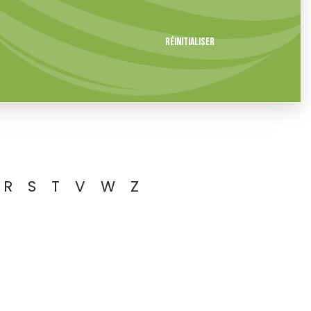
Réinitialiser
R
S
T
V
W
Z