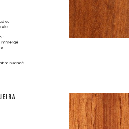
ud et
rale
i :
is immergé
ée
ombre nuancé
UEIRA