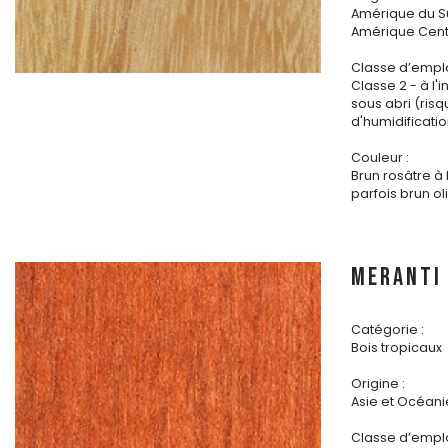
Amérique du S
Amérique Cent
Classe d’emplo
Classe 2 - à l'i
sous abri (ris
d'humidificatio
Couleur :
Brun rosâtre à
parfois brun ol
MERANTI
Catégorie :
Bois tropicaux
Origine :
Asie et Océani
Classe d’emplo