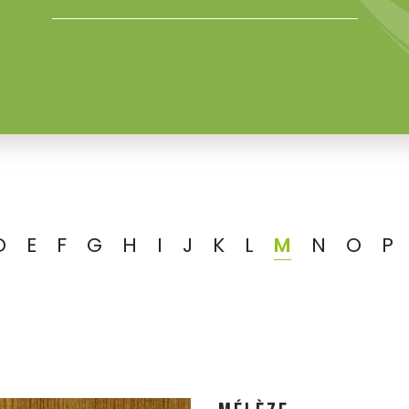
D
E
F
G
H
I
J
K
L
M
N
O
P