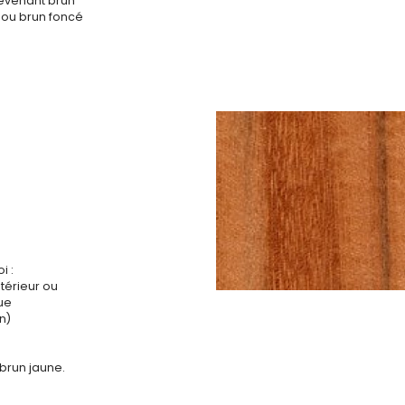
evenant brun
ou brun foncé
I
i :
ntérieur ou
que
n)
 brun jaune.