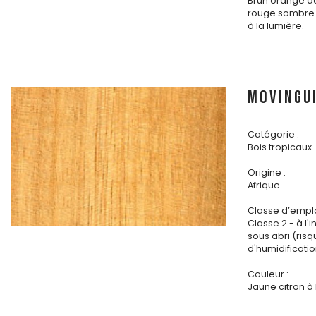
Brun orangé d
rouge sombre 
à la lumière.
MOVINGU
Catégorie :
Bois tropicaux
Origine :
Afrique
Classe d’emplo
Classe 2 - à l'i
sous abri (ris
d'humidificatio
Couleur :
Jaune citron à