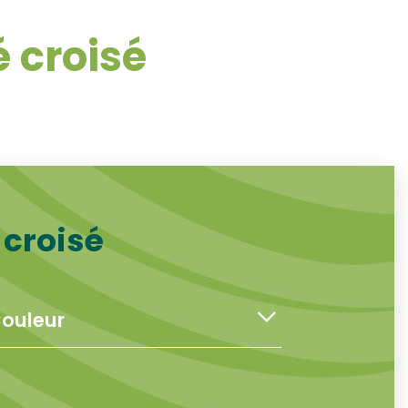
 croisé
 croisé