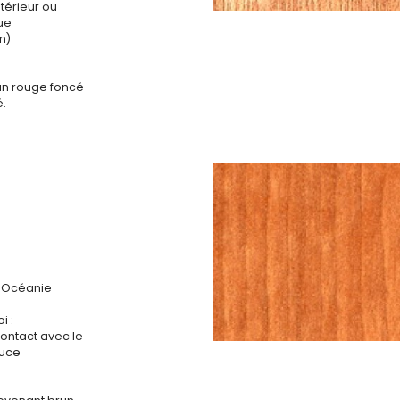
ntérieur ou
que
n)
un rouge foncé
é.
t Océanie
i :
contact avec le
ouce