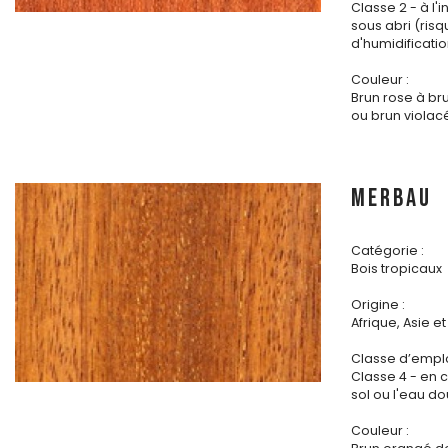
Classe 2 - à l'i
sous abri (ris
d'humidificatio
Couleur :
Brun rose à br
ou brun violac
MERBAU
Catégorie :
Bois tropicaux
Origine :
Afrique, Asie e
Classe d’emplo
Classe 4 - en 
sol ou l'eau d
Couleur :