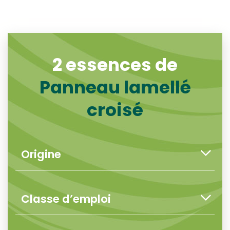
2 essences de
Panneau lamellé
croisé