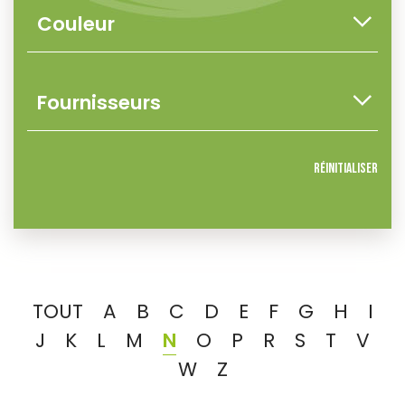
Réinitialiser
TOUT
A
B
C
D
E
F
G
H
I
J
K
L
M
N
O
P
R
S
T
V
W
Z