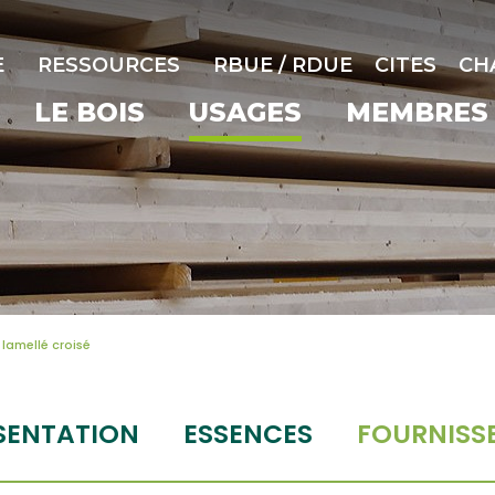
E
RESSOURCES
RBUE / RDUE
CITES
CH
LE BOIS
USAGES
MEMBRES
lamellé croisé
SENTATION
ESSENCES
FOURNISS