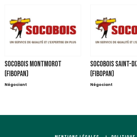
SOCOBOIS MONTMOROT
SOCOBOIS SAINT-DI
(FIBOPAN)
(FIBOPAN)
Négociant
Négociant
31 AVENUE MAILLOT
25 rue Malgras
BP 163
52100 SAINT DIZIER
39570 MONTMOROT
https://www.socobois.fr
https://www.socobois.fr/