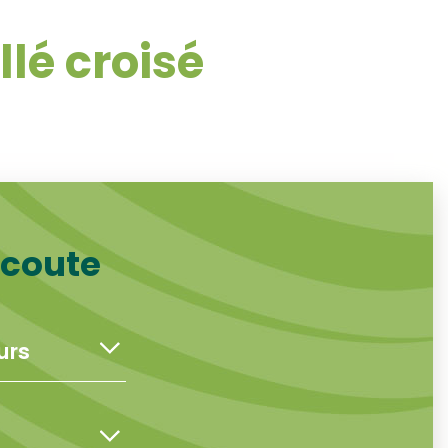
lé croisé
écoute