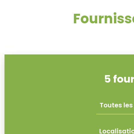
Fourniss
5
fou