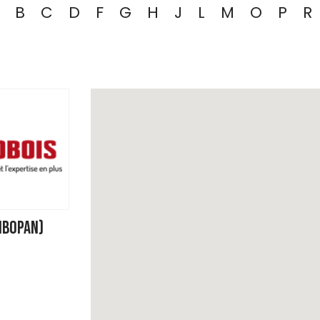
B
C
D
F
G
H
J
L
M
O
P
R
IBOPAN)