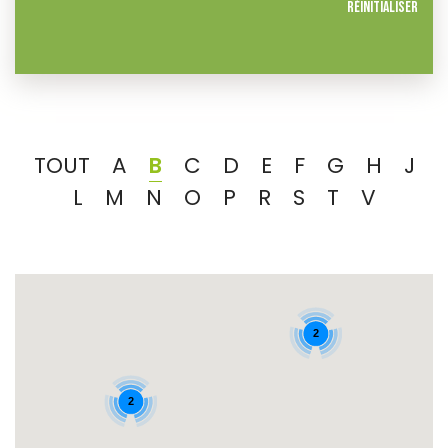
Réinitialiser
TOUT
A
B
C
D
E
F
G
H
J
L
M
N
O
P
R
S
T
V
2
2