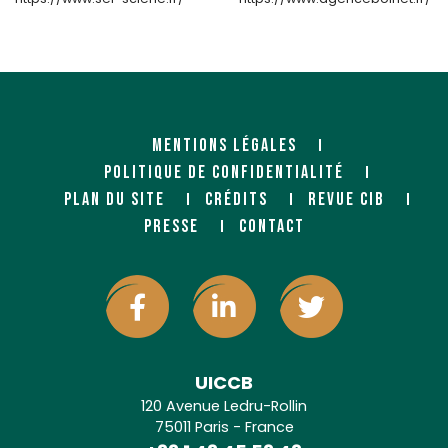
MENTIONS LÉGALES
POLITIQUE DE CONFIDENTIALITÉ
PLAN DU SITE
CRÉDITS
REVUE CIB
BOIS ET MATERIAUX MEYER
BOUNEY (NEBOPAN)
PRESSE
CONTACT
Négociant
Négociant
26 bd de Thibault
ZA Maignon - BP 332
31084 TOULOUSE CEDEX
2 Chemin de la Carrière
64603 ANGLET Cedex
UICCB
120 Avenue Ledru-Rollin
75011 Paris - France