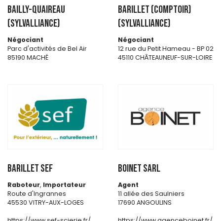
BAILLY-QUAIREAU
BARILLET (Comptoir)
(SYLVALLIANCE)
(SYLVALLIANCE)
Négociant
Négociant
Parc d'activités de Bel Air
12 rue du Petit Hameau - BP 02
85190 MACHÉ
45110 CHÂTEAUNEUF-SUR-LOIRE
BARILLET SEF
BOINET SARL
Raboteur
,
Importateur
Agent
Route d'Ingrannes
11 allée des Saulniers
45530 VITRY-AUX-LOGES
17690 ANGOULINS
https://www.sef-scierie.fr/
https://www.agenceboinet.fr/