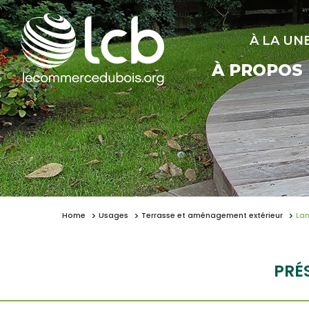
À LA UN
À PROPOS
Home
Usages
Terrasse et aménagement extérieur
Lam
PRÉ