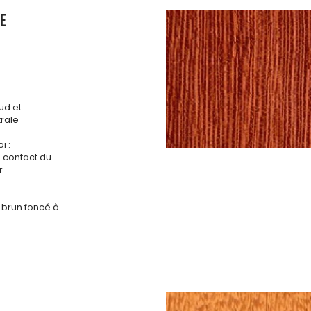
E
ud et
rale
i :
s contact du
r
u brun foncé à