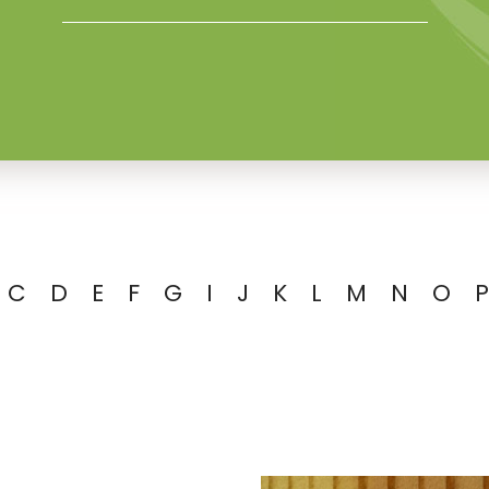
C
D
E
F
G
I
J
K
L
M
N
O
P