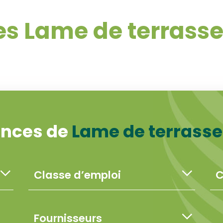
s Lame de terrasse
ences de
Lame de terrasse