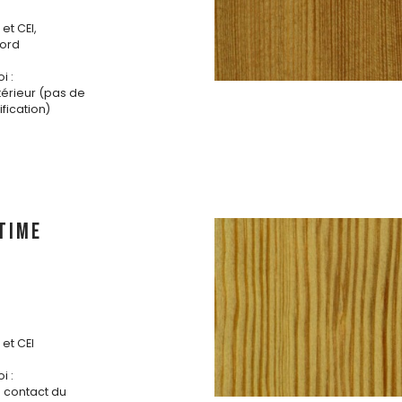
et CEI,
ord
i :
ntérieur (pas de
fication)
TIME
et CEI
i :
s contact du