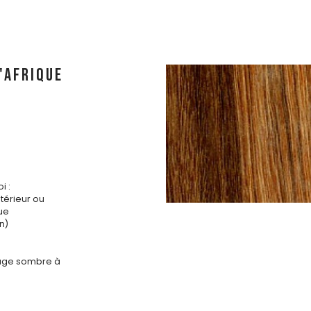
'AFRIQUE
i :
ntérieur ou
que
n)
ouge sombre à