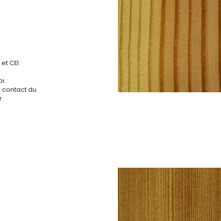
et CEI
i :
s contact du
r