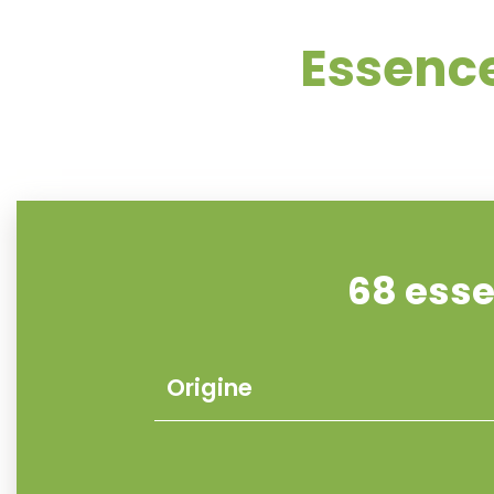
Essence
68 ess